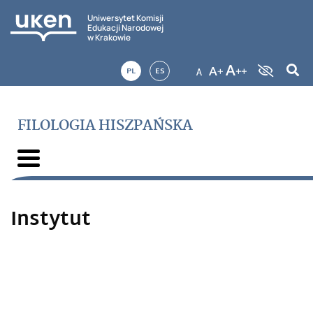
Uniwersytet Komisji
Edukacji Narodowej
w Krakowie
PL
ES
FILOLOGIA HISZPAŃSKA
Instytut